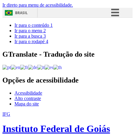
Ir direto para menu de acessibilidade.
BRASIL
Simplifique!
Ir para o conteúdo
1
Ir para o menu
2
Comunica BR
Ir para a busca
3
Ir para o rodapé
4
Participe
Acesso à informação
GTranslate - Tradução do site
Legislação
Canais
Opções de acessibilidade
Acessibilidade
Alto contraste
Mapa do site
IFG
Instituto Federal de Goiás