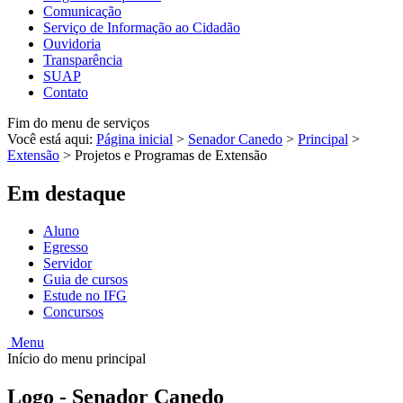
Comunicação
Serviço de Informação ao Cidadão
Ouvidoria
Transparência
SUAP
Contato
Fim do menu de serviços
Você está aqui:
Página inicial
>
Senador Canedo
>
Principal
>
Extensão
>
Projetos e Programas de Extensão
Em destaque
Aluno
Egresso
Servidor
Guia de cursos
Estude no IFG
Concursos
Menu
Início do menu principal
Logo - Senador Canedo