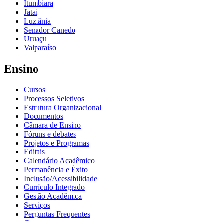
Itumbiara
Jataí
Luziânia
Senador Canedo
Uruaçu
Valparaíso
Ensino
Cursos
Processos Seletivos
Estrutura Organizacional
Documentos
Câmara de Ensino
Fóruns e debates
Projetos e Programas
Editais
Calendário Acadêmico
Permanência e Êxito
Inclusão/Acessibilidade
Currículo Integrado
Gestão Acadêmica
Serviços
Perguntas Frequentes