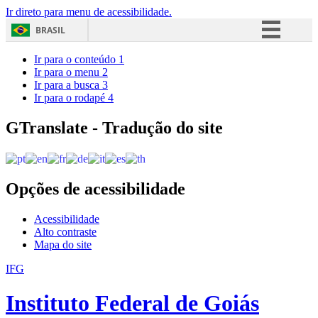
Ir direto para menu de acessibilidade.
BRASIL
Simplifique!
Ir para o conteúdo
1
Ir para o menu
2
Comunica BR
Ir para a busca
3
Ir para o rodapé
4
Participe
Acesso à informação
GTranslate - Tradução do site
Legislação
Canais
Opções de acessibilidade
Acessibilidade
Alto contraste
Mapa do site
IFG
Instituto Federal de Goiás