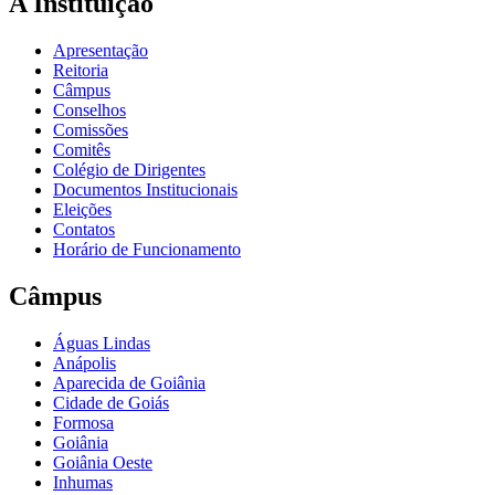
A Instituição
Apresentação
Reitoria
Câmpus
Conselhos
Comissões
Comitês
Colégio de Dirigentes
Documentos Institucionais
Eleições
Contatos
Horário de Funcionamento
Câmpus
Águas Lindas
Anápolis
Aparecida de Goiânia
Cidade de Goiás
Formosa
Goiânia
Goiânia Oeste
Inhumas