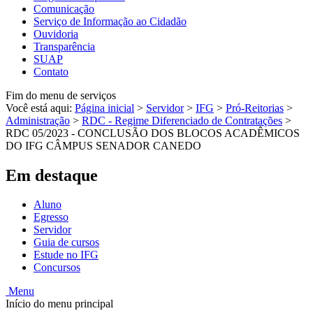
Comunicação
Serviço de Informação ao Cidadão
Ouvidoria
Transparência
SUAP
Contato
Fim do menu de serviços
Você está aqui:
Página inicial
>
Servidor
>
IFG
>
Pró-Reitorias
>
Administração
>
RDC - Regime Diferenciado de Contratações
>
RDC 05/2023 - CONCLUSÃO DOS BLOCOS ACADÊMICOS
DO IFG CÂMPUS SENADOR CANEDO
Em destaque
Aluno
Egresso
Servidor
Guia de cursos
Estude no IFG
Concursos
Menu
Início do menu principal