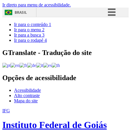
Ir direto para menu de acessibilidade.
BRASIL
Simplifique!
Ir para o conteúdo
1
Ir para o menu
2
Comunica BR
Ir para a busca
3
Ir para o rodapé
4
Participe
Acesso à informação
GTranslate - Tradução do site
Legislação
Canais
Opções de acessibilidade
Acessibilidade
Alto contraste
Mapa do site
IFG
Instituto Federal de Goiás