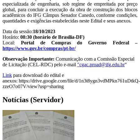
especializada de engenharia, sob regime de empreitada por preço
global, para concluir a execução da obra de construção dos blocos
acadêmicos do IFG Câmpus Senador Canedo, conforme condições,
quantidades e exigências estabelecidas neste Edital e seus anexos.
Data da sessão:
18/10/2023
Horário:
08:30 (horário de Brasília-DF)
Local:
Portal de Compras do Governo Federal –
https://www.gov.br/compras/pt-br/
Observação Importante:
Comunicação com a Comissão Especial
de Licitação (CEL-RDC) pelo e-mail
"
cgac.proad@ifg.edu.br
"
Link
para download do edital e
anexos: https://drive.google.com/file/d/1n3t8ygn3vdMPkn761uDtkQ-
zzeO7o07V/view?usp=sharing
Notícias (Servidor)