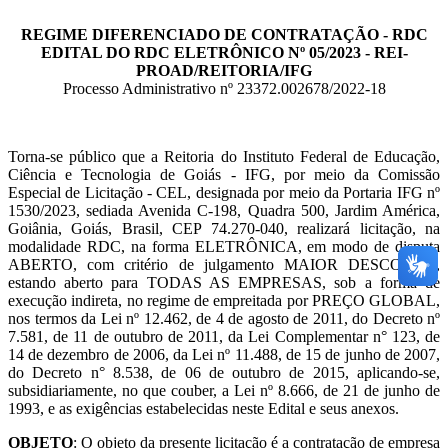
REGIME DIFERENCIADO DE CONTRATAÇÃO - RDC
EDITAL DO RDC ELETRÔNICO Nº 05/2023 - REI-
PROAD/REITORIA/IFG
Processo Administrativo nº 23372.002678/2022-18
Torna-se público que a Reitoria do Instituto Federal de Educação,
Ciência e Tecnologia de Goiás - IFG, por meio da Comissão
Especial de Licitação - CEL, designada por meio da Portaria IFG nº
1530/2023, sediada Avenida C-198, Quadra 500, Jardim América,
Goiânia, Goiás, Brasil, CEP 74.270-040, realizará licitação, na
modalidade RDC, na forma ELETRÔNICA, em modo de disputa
ABERTO, com critério de julgamento MAIOR DESCONTO,
estando aberto para TODAS AS EMPRESAS, sob a forma de
execução indireta, no regime de empreitada por PREÇO GLOBAL,
nos termos da Lei nº 12.462, de 4 de agosto de 2011, do Decreto nº
7.581, de 11 de outubro de 2011, da Lei Complementar n° 123, de
14 de dezembro de 2006, da Lei nº 11.488, de 15 de junho de 2007,
do Decreto n° 8.538, de 06 de outubro de 2015, aplicando-se,
subsidiariamente, no que couber, a Lei nº 8.666, de 21 de junho de
1993, e as exigências estabelecidas neste Edital e seus anexos.
OBJETO
: O objeto da presente licitação é a contratação de empresa