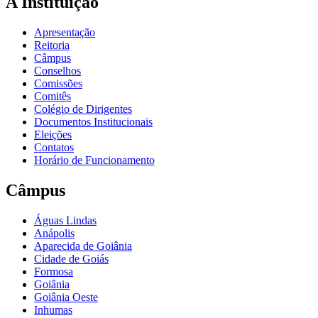
A Instituição
Apresentação
Reitoria
Câmpus
Conselhos
Comissões
Comitês
Colégio de Dirigentes
Documentos Institucionais
Eleições
Contatos
Horário de Funcionamento
Câmpus
Águas Lindas
Anápolis
Aparecida de Goiânia
Cidade de Goiás
Formosa
Goiânia
Goiânia Oeste
Inhumas