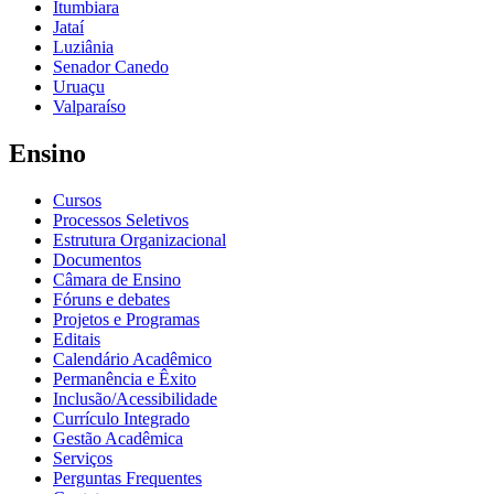
Itumbiara
Jataí
Luziânia
Senador Canedo
Uruaçu
Valparaíso
Ensino
Cursos
Processos Seletivos
Estrutura Organizacional
Documentos
Câmara de Ensino
Fóruns e debates
Projetos e Programas
Editais
Calendário Acadêmico
Permanência e Êxito
Inclusão/Acessibilidade
Currículo Integrado
Gestão Acadêmica
Serviços
Perguntas Frequentes