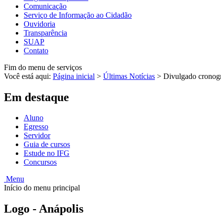
Comunicação
Serviço de Informação ao Cidadão
Ouvidoria
Transparência
SUAP
Contato
Fim do menu de serviços
Você está aqui:
Página inicial
>
Últimas Notícias
>
Divulgado cronog
Em destaque
Aluno
Egresso
Servidor
Guia de cursos
Estude no IFG
Concursos
Menu
Início do menu principal
Logo - Anápolis