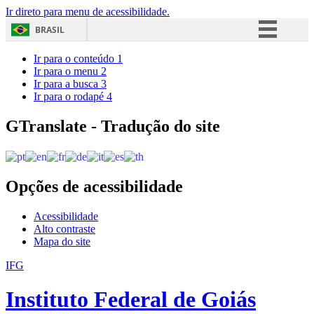
Ir direto para menu de acessibilidade.
BRASIL
Simplifique!
Ir para o conteúdo
1
Ir para o menu
2
Comunica BR
Ir para a busca
3
Ir para o rodapé
4
Participe
Acesso à informação
GTranslate - Tradução do site
Legislação
Canais
Opções de acessibilidade
Acessibilidade
Alto contraste
Mapa do site
IFG
Instituto Federal de Goiás