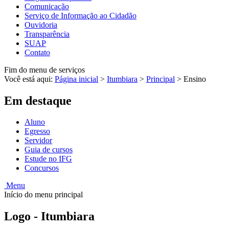
Comunicação
Serviço de Informação ao Cidadão
Ouvidoria
Transparência
SUAP
Contato
Fim do menu de serviços
Você está aqui:
Página inicial
>
Itumbiara
>
Principal
>
Ensino
Em destaque
Aluno
Egresso
Servidor
Guia de cursos
Estude no IFG
Concursos
Menu
Início do menu principal
Logo - Itumbiara