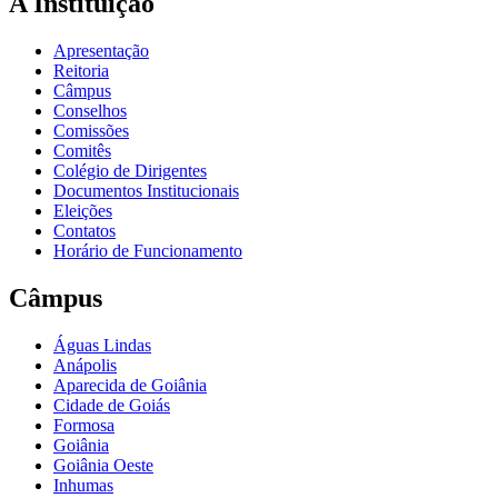
A Instituição
Apresentação
Reitoria
Câmpus
Conselhos
Comissões
Comitês
Colégio de Dirigentes
Documentos Institucionais
Eleições
Contatos
Horário de Funcionamento
Câmpus
Águas Lindas
Anápolis
Aparecida de Goiânia
Cidade de Goiás
Formosa
Goiânia
Goiânia Oeste
Inhumas