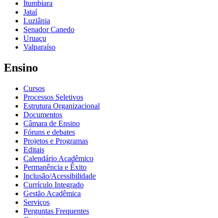
Itumbiara
Jataí
Luziânia
Senador Canedo
Uruaçu
Valparaíso
Ensino
Cursos
Processos Seletivos
Estrutura Organizacional
Documentos
Câmara de Ensino
Fóruns e debates
Projetos e Programas
Editais
Calendário Acadêmico
Permanência e Êxito
Inclusão/Acessibilidade
Currículo Integrado
Gestão Acadêmica
Serviços
Perguntas Frequentes