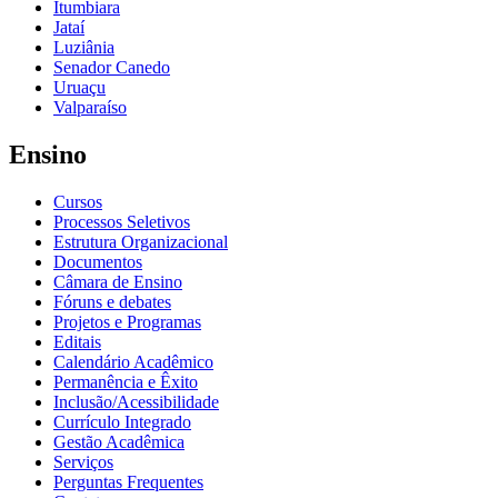
Itumbiara
Jataí
Luziânia
Senador Canedo
Uruaçu
Valparaíso
Ensino
Cursos
Processos Seletivos
Estrutura Organizacional
Documentos
Câmara de Ensino
Fóruns e debates
Projetos e Programas
Editais
Calendário Acadêmico
Permanência e Êxito
Inclusão/Acessibilidade
Currículo Integrado
Gestão Acadêmica
Serviços
Perguntas Frequentes