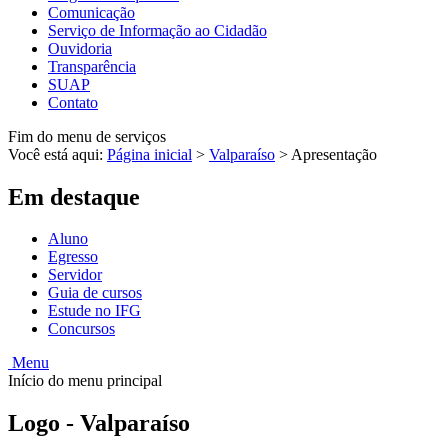
Comunicação
Serviço de Informação ao Cidadão
Ouvidoria
Transparência
SUAP
Contato
Fim do menu de serviços
Você está aqui:
Página inicial
>
Valparaíso
>
Apresentação
Em destaque
Aluno
Egresso
Servidor
Guia de cursos
Estude no IFG
Concursos
Menu
Início do menu principal
Logo - Valparaíso