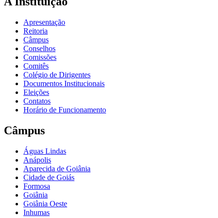
A Instituição
Apresentação
Reitoria
Câmpus
Conselhos
Comissões
Comitês
Colégio de Dirigentes
Documentos Institucionais
Eleições
Contatos
Horário de Funcionamento
Câmpus
Águas Lindas
Anápolis
Aparecida de Goiânia
Cidade de Goiás
Formosa
Goiânia
Goiânia Oeste
Inhumas