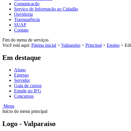
Comunicação
Serviço de Informação ao Cidadão
Ouvidoria
Transparência
SUAP
Contato
Fim do menu de serviços
Você está aqui:
Página inicial
>
Valparaíso
>
Principal
>
Ensino
>
Edi
Em destaque
Aluno
Egresso
Servidor
Guia de cursos
Estude no IFG
Concursos
Menu
Início do menu principal
Logo - Valparaíso