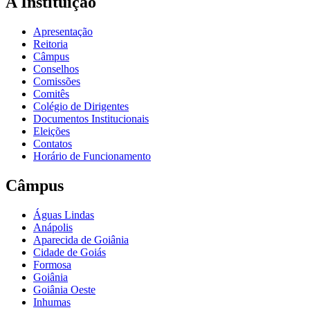
A Instituição
Apresentação
Reitoria
Câmpus
Conselhos
Comissões
Comitês
Colégio de Dirigentes
Documentos Institucionais
Eleições
Contatos
Horário de Funcionamento
Câmpus
Águas Lindas
Anápolis
Aparecida de Goiânia
Cidade de Goiás
Formosa
Goiânia
Goiânia Oeste
Inhumas