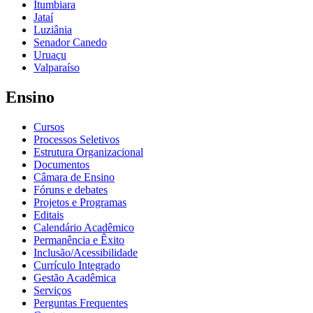
Itumbiara
Jataí
Luziânia
Senador Canedo
Uruaçu
Valparaíso
Ensino
Cursos
Processos Seletivos
Estrutura Organizacional
Documentos
Câmara de Ensino
Fóruns e debates
Projetos e Programas
Editais
Calendário Acadêmico
Permanência e Êxito
Inclusão/Acessibilidade
Currículo Integrado
Gestão Acadêmica
Serviços
Perguntas Frequentes