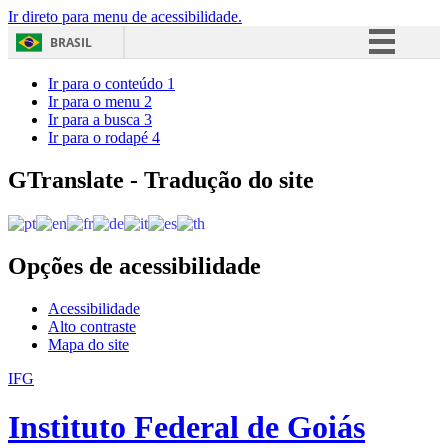
Ir direto para menu de acessibilidade.
BRASIL
Simplifique!
Ir para o conteúdo
1
Ir para o menu
2
Comunica BR
Ir para a busca
3
Ir para o rodapé
4
Participe
Acesso à informação
GTranslate - Tradução do site
Legislação
Canais
Opções de acessibilidade
Acessibilidade
Alto contraste
Mapa do site
IFG
Instituto Federal de Goiás