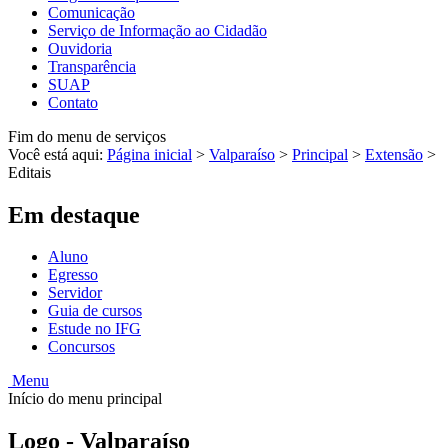
Comunicação
Serviço de Informação ao Cidadão
Ouvidoria
Transparência
SUAP
Contato
Fim do menu de serviços
Você está aqui:
Página inicial
>
Valparaíso
>
Principal
>
Extensão
>
Editais
Em destaque
Aluno
Egresso
Servidor
Guia de cursos
Estude no IFG
Concursos
Menu
Início do menu principal
Logo - Valparaíso